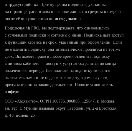
тратите много времени на поиск и вручную поднимаете
и трудоустройства. Преимущества подписки, указанные
резюме
на странице, рассчитаны на основе данных в среднем в неделю
после её покупки согласно
хотите сравнить себя с конкурентами и оценить шансы
исследованию
Подключая hh PRO, вы подтверждаете, что ознакомились
с условиями подписки и согласны с ними. Подписка даёт доступ
к функциям сервиса на срок, указанный при оформлении. Если
не отменить подписку, она автоматически продлится на тот же
срок. Вы имеете право в любое время отменить подписку
в личном кабинете — доступ к услугам сохранится до конца
оплаченного периода. Все платежи за подписку являются
окончательными и не подлежат возврату, кроме случаев,
предусмотренных законодательством. Полные условия есть
в оферте
ООО «Хэдхантер», ОГРН 1067761906805, 125047, г. Москва,
вн. тер. г. Муниципальный округ Тверской, ул. 2-я Брестская,
д. 48, помещ. 25