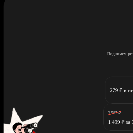
Поднимем рез
279
₽
в н
3 587
₽
1 499
₽
за 