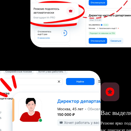
Вас выделя
Резюме ярко под
вас пригласят р