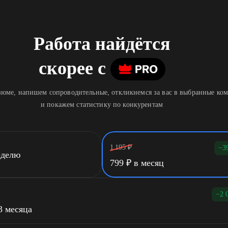
Работа найдётся
скорее
c
юме, напишем сопроводительные, откликнемся за вас в выбранные ко
и покажем статистику по конкурентам
1 195
₽
−3
еделю
799
₽
в месяц
−2 
3 месяца