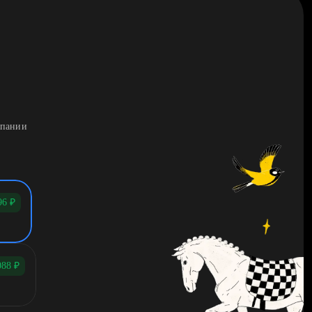
мпании
96
₽
088
₽