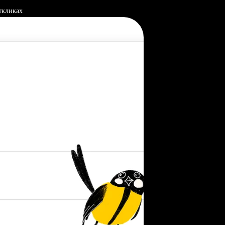
ткликах