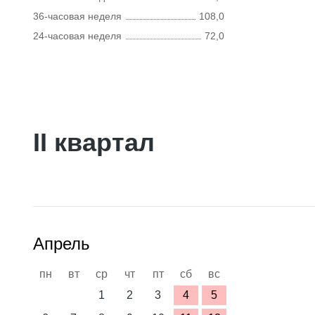
36-часовая неделя
108,0
24-часовая неделя
72,0
II квартал
Апрель
пн
вт
ср
чт
пт
сб
вс
1
2
3
4
5