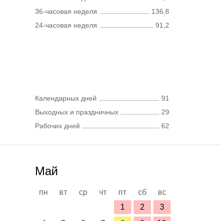
36-часовая неделя
136,8
24-часовая неделя
91,2
Календарных дней
91
Выходных и праздничных
29
Рабочих дней
62
Май
пн
вт
ср
чт
пт
сб
вс
1
2
3