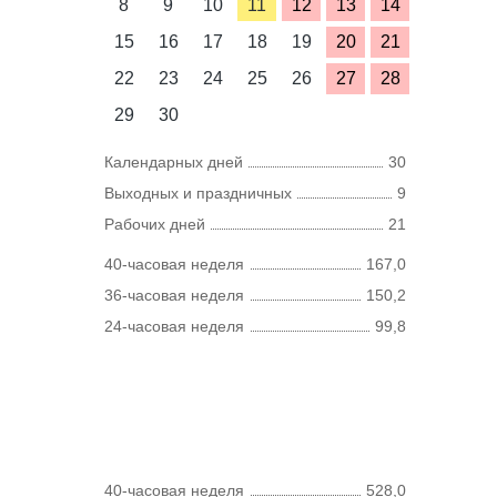
8
9
10
11
12
13
14
15
16
17
18
19
20
21
22
23
24
25
26
27
28
29
30
Календарных дней
30
Выходных и праздничных
9
Рабочих дней
21
40-часовая неделя
167,0
36-часовая неделя
150,2
24-часовая неделя
99,8
40-часовая неделя
528,0