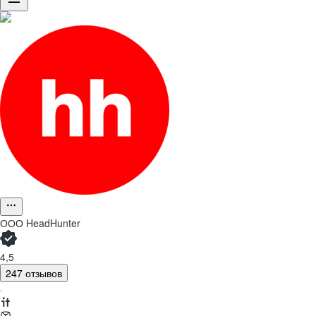
ООО
HeadHunter
4,5
247 отзывов
·