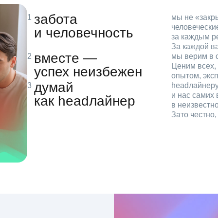
забота
мы не «зак
человечески
и человечность
за каждым р
За каждой в
вместе —
мы верим в с
Ценим всех, 
успех неизбежен
опытом, эксп
думай
headлайнеру
и нас самих 
как headлайнер
в неизвестн
Зато честно