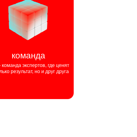
команда
команда экспертов, где ценят
лько результат, но и друг друга