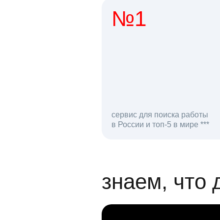
№1
1 мл
сервис для поиска работы
в России и топ-5 в мире ***
откликов на вак
знаем, что 