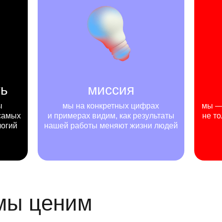
ть
миссия
ы
мы на конкретных цифрах
мы — 
самых
и примерах видим, как результаты
не то
логий
нашей работы меняют жизни людей
 мы ценим