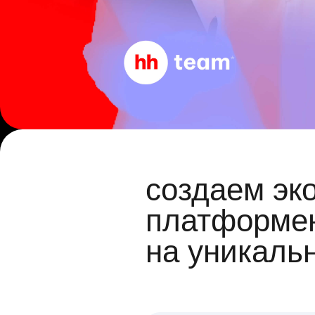
создаем эк
платформен
на уникаль