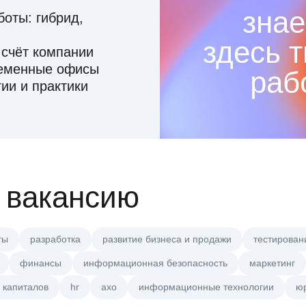
знае
оты: гибрид,
здесь 
 счёт компании
ременные офисы
раб
ии и практики
 вакансию
ты
разработка
развитие бизнеса и продажи
тестирован
финансы
информационная безопасность
маркетинг
 капиталов
hr
axo
информационные технологии
ю