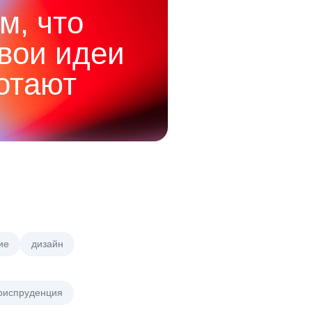
м, что
твои идеи
отают
ие
дизайн
риспруденция