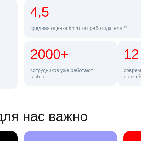
рд
4,5
средняя оценка hh.ru как работодателя **
2000+
68 млн
12
сотрудников уже работают
соврем
в hh.ru
резюме в базе
по все
ансии
для нас важно