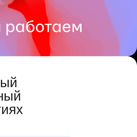
ый
ный
гиях