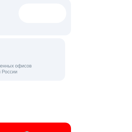
1522 тыс
вакансий
18 млн
енных офисов
й России
пользователей в день